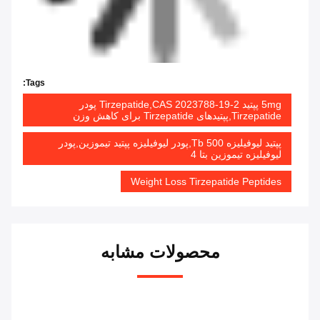
Tags:
5mg پپتید Tirzepatide,CAS 2023788-19-2 پودر
Tirzepatide,پپتیدهای Tirzepatide برای کاهش وزن
پپتید لیوفیلیزه Tb 500,پودر لیوفیلیزه پپتید تیموزین,پودر
لیوفیلیزه تیموزین بتا 4
Weight Loss Tirzepatide Peptides
محصولات مشابه