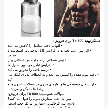
عملکرد
پپتید Tb 500 برای فروش:
• التهاب بافت مفاصل را کاهش می دهد
• افزایش رشد عضلات با افزایش قابل توجهی در استقامت و
قدرت
• تپش عضلانی آرام و ارتعاش عضلانی بهتر
• افزایش تبادل مواد بین سلول ها
• ترمیم بافت را تشویق می کند
• بافت پیوند دهنده را کشش می دهد و به انعطاف پذیری کمک می
کند
• از تشکیل چسبندگی ها و نوارهای فیبری در عضلات، تاندون ها و
رباط ها جلوگیری می کند.
سوالات عمومی
پپتید Tb 500 برای فروش:
سوال1: شما سفارش نمونه را قبول می کنید؟
پاسخ: بله. کوچکترین سفارش ما یک جعبه است.