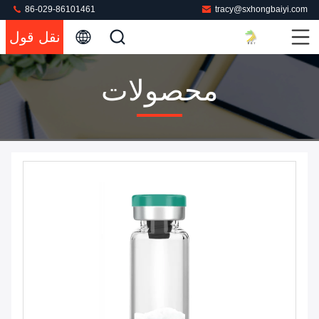
86-029-86101461
tracy@sxhongbaiyi.com
نقل قول
محصولات