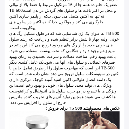
عضو یک خانواده همه جا از 16 مولکول مرتبط با حفظ بالا از توالی
و محل در اکثر بافت ها و سلول های گردش در بدن استTB-500
نه تنها به اکتین متصل می شود، بلکه از پلیمر سازی اکتین
جلوگیری می کند و مولکول جدا کننده اکتین در سلول های
یوکاریوت است.
TB-500 به عنوان یک ژن شناسایی شد که در طول تشکیل رگ های
خونی اولیه چهار تا شش برابر تنظیم شده و دریافت که رشد سلول
های خونی جدید را از رگ های موجود ترویج می کند.این پپتید در
مایع زخم وجود دارد و هنگامی که تحت پوست استفاده می شود،
باعث بهبود زخم، ساخت عضلات و سرعت بخشیدن به زمان بهبود
فیبرهای عضلانی و سلول های آنها می شود.یک عامل کلیدی دیگر
TB-500 این است که مهاجرت سلول را از طریق تعامل خاص با
اکتین در سیتوسکلت سلول ترویج می دهد.نشان داده شده است که
یک دامنه اتصال طولانی اکتین اسید آمینه کوچک مرکزی دارای
ویژگی های تولید مجدد سلول های خونی و بهبود زخم است.این
ویژگی ها با تسریع در مهاجرت سلول های اندوتلیال و کراتینوسیت
ها کشف می شوند.همچنین تولید آنزیم های تخریب کننده ماتریس
خارج از سلول را افزایش می دهد.
عکس های محصول
پپتید Tb 500 برای فروش: