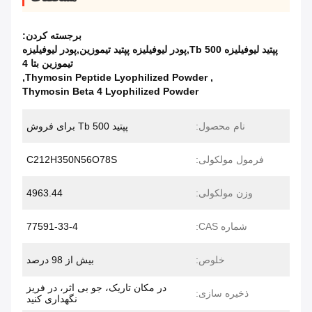
برجسته کردن:
پپتید لیوفیلیزه Tb 500,پودر لیوفیلیزه پپتید تیموزین,پودر لیوفیلیزه
تیموزین بتا 4
,
Thymosin Peptide Lyophilized Powder
,
Thymosin Beta 4 Lyophilized Powder
نام محصول:
پپتید Tb 500 برای فروش
فرمول مولکولی:
C212H350N56O78S
وزن مولکولی:
4963.44
شماره CAS:
77591-33-4
خلوص:
بیش از 98 درصد
در مکان تاریک، جو بی اثر، در فریز
ذخیره سازی:
نگهداری کنید