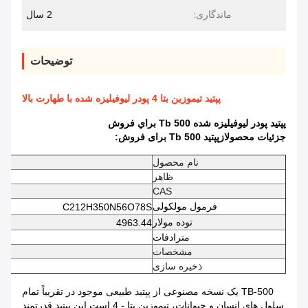
ماندگاری:
2 سال
توضیحات
پپتید تیموزین بتا 4 پودر لیوفیلیزه شده با طهارت بالا
پپتيد پودر ليوفيليزه شده Tb 500 براي فروش
جزئیات محصول
از
پپتید Tb 500 برای فروش
:
نام محصول
ظاهر
CAS
فرمول مولکولی
C212H350N56O78S
توده مولار
4963.44
مترادفات
مشخصات
ذخیره سازی
TB-500 یک نسخه مصنوعی از پپتید طبیعی موجود در تقریباً تمام
سلول های انسان و حیوانات، تیموزین بتا - 4 است.این پپتید قدرتمند