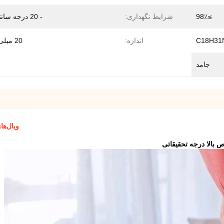
≥98٪
شرایط نگهداری:
- 20 درجه سانتیگراد
C18H31
اندازه:
20 میلی گرم
جامد
ویال‌های تحق