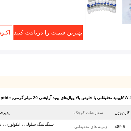
بهترین قیمت را دریافت کنید
اکنو
eptide
,
سفارشات کوچک:
پذیرفت
سیگنالینگ سلولی ، انکولوژی ، 
489.5
زمینه های تحقیقاتی:
ع