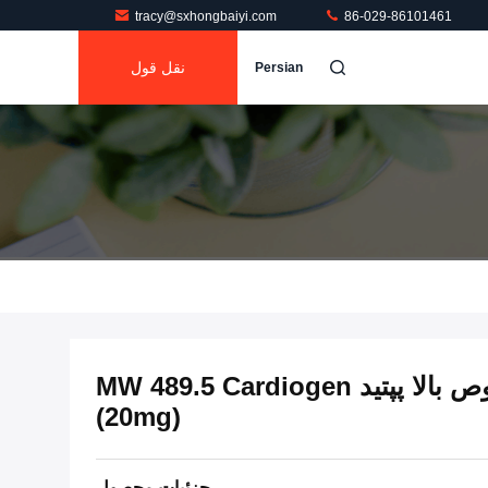
tracy@sxhongbaiyi.com
86-029-86101461
نقل قول
Persian
ویال‌های تحقیقاتی با خلوص بالا پپتید MW 489.5 Cardiogen
(20mg)
جزئیات محصول