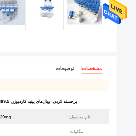
مشخصات
توضیحات
برجسته کردن:
ویال‌های پپتید کاردیوژن MW 489.5,پپتید تحقیقاتی با خلوص بالا,ویال‌های پپتید آرایشی 20 میلی‌گرمی
نام محصول:
20mg کاردیوژن
مگاوات: