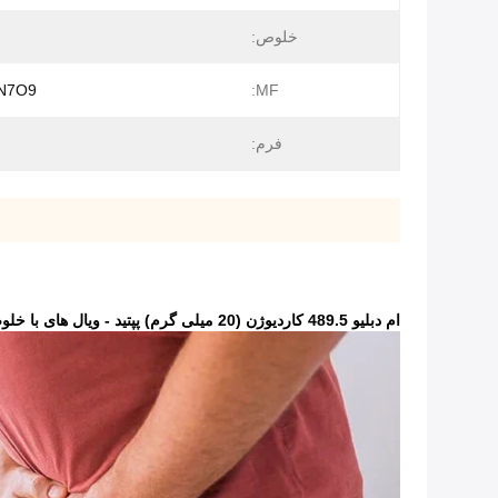
خلوص:
N7O9
MF:
فرم:
ام دبلیو 489.5 کاردیوژن (20 میلی گرم) پپتید - ویال های با خلوص بالا درجه تحقیقاتی