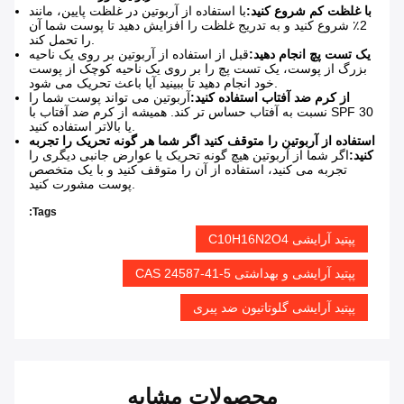
با غلظت کم شروع کنيد:
با استفاده از آربوتین در غلظت پایین، مانند
2٪ شروع کنید و به تدریج غلظت را افزایش دهید تا پوست شما آن
را تحمل کند.
یک تست پچ انجام دهید:
قبل از استفاده از آربوتین بر روی یک ناحیه
بزرگ از پوست، یک تست پچ را بر روی یک ناحیه کوچک از پوست
خود انجام دهید تا ببینید آیا باعث تحریک می شود.
از کرم ضد آفتاب استفاده کنید:
آربوتین می تواند پوست شما را
نسبت به آفتاب حساس تر کند. همیشه از کرم ضد آفتاب با SPF 30
یا بالاتر استفاده کنید.
استفاده از آربوتین را متوقف کنید اگر شما هر گونه تحریک را تجربه
کنید:
اگر شما از آربوتین هیچ گونه تحریک یا عوارض جانبی دیگری را
تجربه می کنید، استفاده از آن را متوقف کنید و با یک متخصص
پوست مشورت کنید.
Tags:
پپتید آرایشی C10H16N2O4
پپتید آرایشی و بهداشتی CAS 24587-41-5
پپتید آرایشی گلوتاتیون ضد پیری
محصولات مشابه