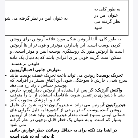
به طور کلی به
عنوان امن در
به عنوان امن در نظر گرفته می شود
نظر گرفته می
شود
به طور کلی، آلفا آربوتین شکل مورد علاقه آربوتین برای روشن
کردن پوست است. این پایدارتر، موثرتر و قوی تر از بتا آربوتین
است.بتا آربوتین هنوز یک روشنگری پوست ایمن و موثر است.، و
ممکن است گزینه خوبی برای افرادی باشد که به دنبال یک ماده
طبیعی تر هستند.
:
عوارض جانبی احتمالی
آربوتین
تحریک پوست:
آربوتین می تواند باعث تحریک خفیف پوست مانند
سرخ شدن، خارش یا سوختگی شود. این اتفاق بیشتر در افرادی که
پوست حساس دارند رخ می دهد.
واکنش آلرژیک:
اگر پس از استفاده از آربوتین دچار تورم، خارش
بینی یا دشواری در تنفس شوید، بلافاصله استفاده از آن را متوقف
کنید و با پزشک مشورت کنید.
هیدروکینون:
آربوتین می تواند به هیدروکینون تجزیه شود، یک عامل
روشن کننده پوست که در برخی از کشورها به دلیل نگرانی های
احتمالی ایمنی ممنوع است.مقدار هیدروکینون تولید شده از آربوتین
بسیار کم است، و به عنوان یک خطر قابل توجهی در نظر گرفته
نمی شود.
در اینجا چند نکته برای به حداقل رساندن خطر عوارض جانبی
آربوتین آورده شده است: