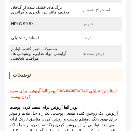
برگ های خشک شده از گیاهان
استخراج شده از:
مختلف مانند بیر، بلوبری و کرانبری
خلوص:
99.9٪ HPLC
درجه:
استاندارد تحلیلی
محصولات تمیز کننده، لوازم
درخواست ها:
آرایشی مواد غذایی، نوشیدنی ها،
مراقبت شخصی
توضیحات
استاندارد تحلیلی CAS 84380-01-8 پودر آلفا آربوتین برای سفید
کردن پوست
پودر آلفا آربوتین برای سفید کردن پوست
آربوتین، یک روشن کننده طبیعی پوست، یک راه حل ملایم و موثر
برای بهبود رنگ نامنظم پوست و روشن کردن مناطق تاریک ارائه
می دهد. توانایی آن در روشن کردن رنگدانه شدن، از جمله لکه
های سن،چروک، و ملاسما، ناشی از تعامل آن با ملانین، رنگدانه