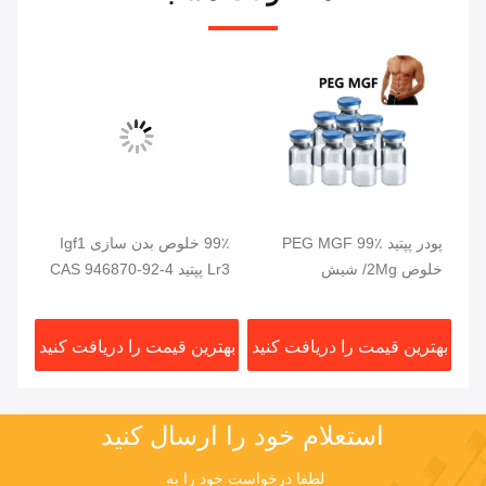
TB
پودر پپتید PEG MGF 99٪
99٪ خلوص بدن سازی Igf1
وص
خلوص 2Mg/ شیش
Lr3 پپتید CAS 946870-92-4
پپت
 2
ید
بهترین قیمت را دریافت کنید
بهترین قیمت را دریافت کنید
بهت
استعلام خود را ارسال کنید
لطفا درخواست خود را به 