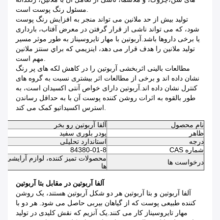
مسئول رنگ پوست است.
تولید بیش از حد ملانین می تواند منجر به افزایش رنگ پوست
شود، که می تواند ناشی از قرار گرفتن در معرض آفتاب، بارداری
یا برخی داروها باشد.آربوتین با مهار تایروسیناز به طور موثر مسیر
تولید ملانین را هدف قرار می دهد، اينزيمي که براي سنتز ملانين
مهم است.
مطالعات بالینی اثربخشی آربوتین را در کاهش لکه های پر رنگ
نشان داده اند و برخی از مطالعات اثر بیشتری نسبت به گروه های
کنترل نشان داده اند.آربوتین دارای خواص آنتی اکسیدان است، به
طور بالقوه به اثرات روشن کننده پوست آن با به حداقل رساندن
استرس اکسیداتیو کمک می کند.
نام محصول
آلفا آربوتین رو بخر
ظاهر
پودر بلوری سفید
درجه
استاندارد تحلیلی
شماره CAS
84380-01-8
محصولات تمیز کننده، لوازم آرایشی مو
درخواست ها
ها
آلفا آربوتین در مقابل بتا آربوتین
آلفا آربوتین و بتا آربوتین هر دو شکل آربوتین هستند، یک روشن
کننده طبیعی پوست که از گیاهان بیربی حاصل می شود. هر دو با
مهار تایروسیناز کار می کنند.یک آنزیم که نقش کلیدی در تولید