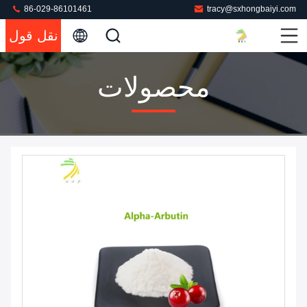
86-029-86101461
tracy@sxhongbaiyi.com
نقل قول
محصولات