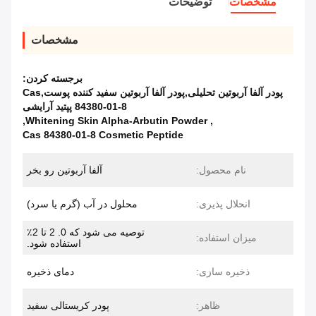
مشخصات
توضیحات
مشخصات
برجسته کردن:
پودر آلفا آربوتین تحلیلی,پودر آلفا آربوتین سفید کننده پوست,Cas
84380-01-8 پپتید آرایشی
,
Whitening Skin Alpha-Arbutin Powder
,
Cas 84380-01-8 Cosmetic Peptide
نام محصول:
آلفا آربوتین رو بخر
انحلال پذیری:
محلول در آب (گرم یا سرد)
توصیه می شود که 0. 2 تا 2٪
میزان استفاده:
استفاده شود.
ذخیره سازی:
دمای ذخیره
ظاهر:
پودر کریستالی سفید