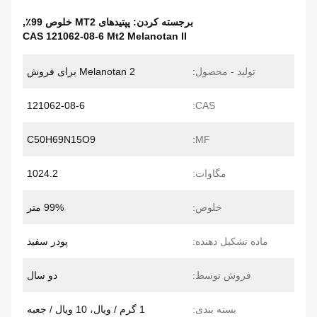
برجسته کردن:
پپتیدهای MT2 خلوص 99٪
,
CAS 121062-08-6 Mt2 Melanotan II
تولید - محصول:
Melanotan 2 برای فروش
121062-08-6
CAS:
C50H69N15O9
MF:
مگاوات:
1024.2
خلوص:
99% متر
ماده تشکیل دهنده:
پودر سفید
فروش توسط:
دو سال
بسته بندی:
1 گرم / ویال، 10 ویال / جعبه