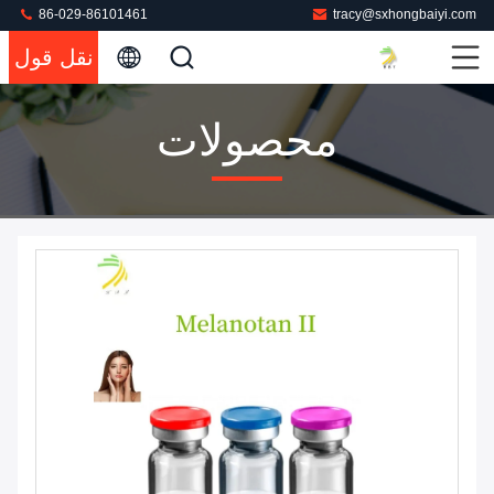
86-029-86101461
tracy@sxhongbaiyi.com
نقل قول
محصولات