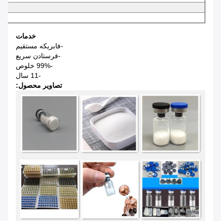
خدمات
-فابريکه مستقيم
-فرستادن سريع
-99% خلوص
-11 سال
تصاویر محصول: