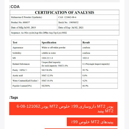
COA:
Tags:
پودر MT2 داروسازی,99٪ خلوص MT2 پودر,121062-08-6
MT2 پپتید
پپتیدهای MT2 خلوص 99٪