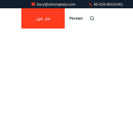
tracy@sxhongbaiyi.com
86-029-86101461
نقل قول
Persian