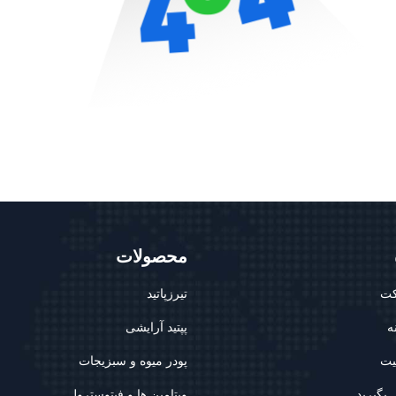
محصولات
کت
تیرزپاتید
ه
پپتید آرایشی
یت
پودر میوه و سبزیجات
 بگیرید
ویتامین ها و فیتوسترول