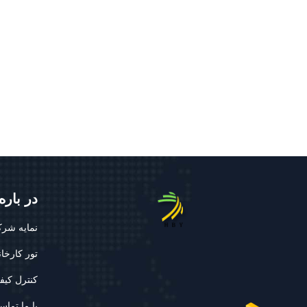
در باره
نمایه شر
تور کارخان
کنترل کیف
با ما تماس